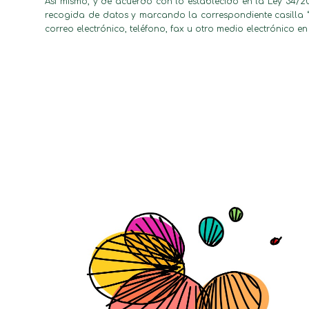
Así mismo, y de acuerdo con lo establecido en la Ley 34/20
recogida de datos y marcando la correspondiente casilla “
correo electrónico, teléfono, fax u otro medio electrónico 