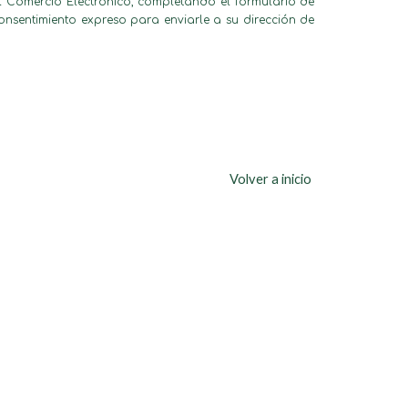
el Comercio Electrónico, completando el formulario de
onsentimiento expreso para enviarle a su dirección de
Volver a inicio