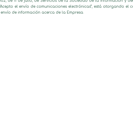
02, de 11 de julio, de Servicios de la Sociedad de la Información y d
Acepto el envío de comunicaciones electrónicas”, está otorgando el c
en envío de información acerca de la Empresa.